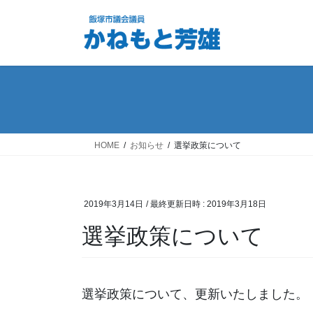
コ
ナ
ン
ビ
テ
ゲ
ン
ー
ツ
シ
へ
ョ
ス
ン
キ
に
ッ
移
HOME
お知らせ
選挙政策について
プ
動
2019年3月14日
/ 最終更新日時 :
2019年3月18日
選挙政策について
選挙政策について、更新いたしました。