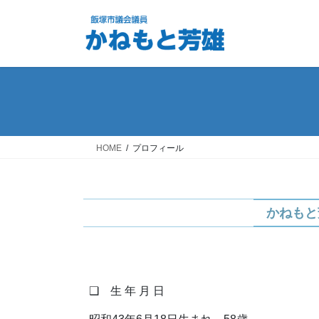
コ
ナ
ン
ビ
テ
ゲ
ン
ー
ツ
シ
へ
ョ
ス
ン
キ
に
ッ
移
HOME
プロフィール
プ
動
かねもと
❑ 生 年 月 日