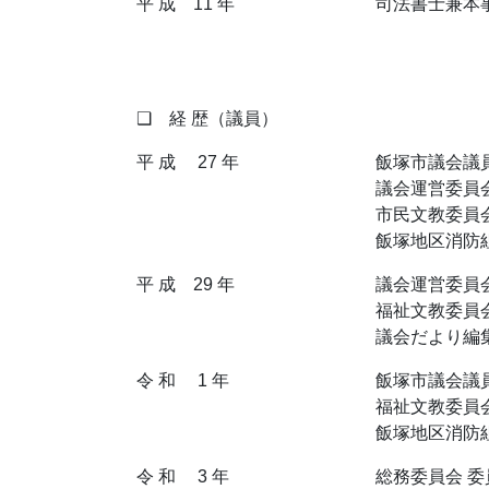
平 成 11 年
司法書士兼本
❑ 経 歴（議員）
平 成 27 年
飯塚市議会議
議会運営委員会
市民文教委員会 
飯塚地区消防組
平 成 29 年
議会運営委員会
福祉文教委員会
議会だより編集
令 和 1 年
飯塚市議会議
福祉文教委員会
飯塚地区消防組
令 和 3 年
総務委員会 委員