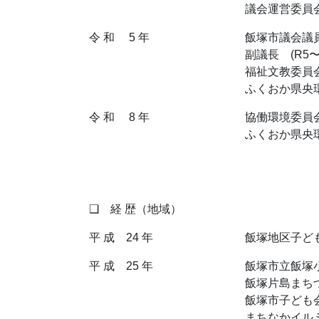
議会運営委員会 
令 和 5 年
飯塚市議会議
副議長 (R5〜R
福祉文教委員会 
ふくおか県央環
令 和 8 年
協働環境委員会 
ふくおか県央環
❑ 経 歴（地域）
平 成 24 年
飯塚地区子ど
平 成 25 年
飯塚市立飯塚
飯塚片島まち
飯塚市子ども
まちなかイル