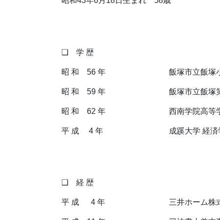
昭和43年6月18日生まれ 58歳
❑ 学 歴
昭 和 56 年
飯塚市立飯塚
昭 和 59 年
飯塚市立飯塚
昭 和 62 年
西南学院高等
平 成 4 年
成蹊大学 経済
❑ 経 歴
平 成 4 年
三井ホーム株